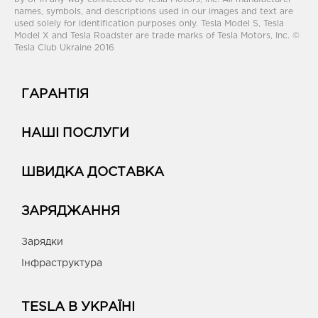
names, symbols, and descriptions used in our images and text are
used solely for identification purposes only. Tesla Model S, Tesla
Model X and Tesla Roadster are trade marks of Tesla Motors, Inc. ©
Tesla Club Ukraine 2016
ГАРАНТІЯ
НАШІ ПОСЛУГИ
ШВИДКА ДОСТАВКА
ЗАРЯДЖАННЯ
Зарядки
Інфраструктура
TESLA В УКРАЇНІ