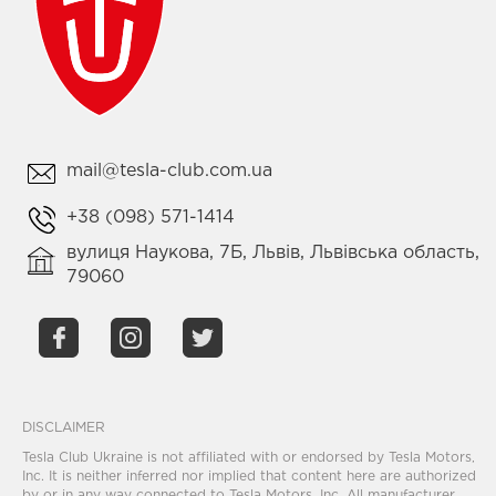
mail@tesla-club.com.ua
+38 (098) 571-1414
вулиця Наукова, 7Б, Львів, Львівська область,
79060
DISCLAIMER
Tesla Club Ukraine is not affiliated with or endorsed by Tesla Motors,
Inc. It is neither inferred nor implied that content here are authorized
by or in any way connected to Tesla Motors, Inc. All manufacturer