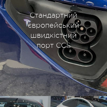
Стандартний
європейський
швидкістний
порт CCS