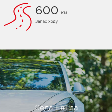
600
км
Запас ходу
Седан #1 за