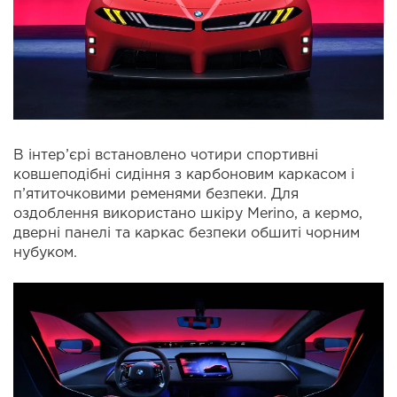
В інтер’єрі встановлено чотири спортивні
ковшеподібні сидіння з карбоновим каркасом і
п’ятиточковими ременями безпеки. Для
оздоблення використано шкіру Merino, а кермо,
дверні панелі та каркас безпеки обшиті чорним
нубуком.