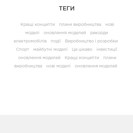
ТЕГИ
Кращі концепти
плани виробництва
нові
моделі
оновлення моделей
рекорди
електромобілів
події
Виробництво і розробки
Спорт
майбутні моделі
Це цікаво
інвестиції
оновлення моделей
Кращі концепти
плани
виробництва
нові моделі
оновлення моделей