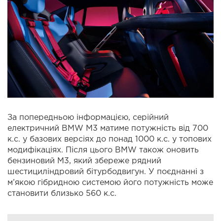
За попередньою інформацією, серійний
електричний BMW M3 матиме потужність від 700
к.с. у базових версіях до понад 1000 к.с. у топових
модифікаціях. Після цього BMW також оновить
бензиновий M3, який збереже рядний
шестициліндровий бітурбодвигун. У поєднанні з
м’якою гібридною системою його потужність може
становити близько 560 к.с.