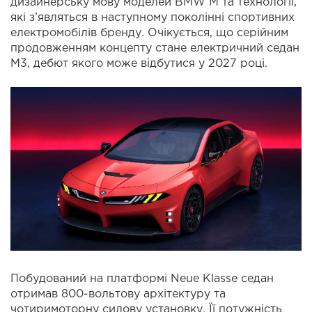
дизайнерську мову моделей BMW M та технології,
які з’являться в наступному поколінні спортивних
електромобілів бренду. Очікується, що серійним
продовженням концепту стане електричний седан
M3, дебют якого може відбутися у 2027 році.
Побудований на платформі Neue Klasse седан
отримав 800-вольтову архітектуру та
чотиримоторну силову установку. Її потужність