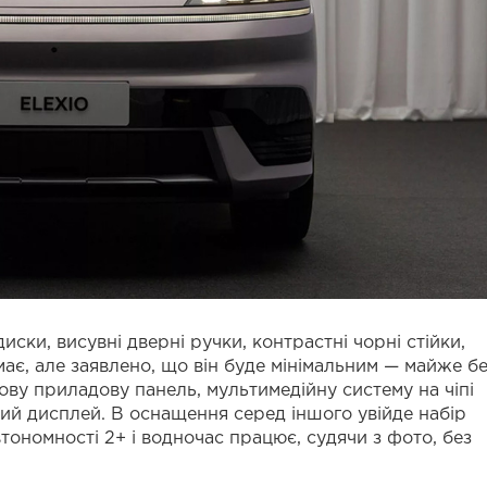
иски, висувні дверні ручки, контрастні чорні стійки,
має, але заявлено, що він буде мінімальним — майже б
ву приладову панель, мультимедійну систему на чіпі
й дисплей. В оснащення серед іншого увійде набір
втономності 2+ і водночас працює, судячи з фото, без