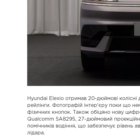
Hyundai Elexio отримав 20-дюймові колісні д
рейлінги. Фотографій інтер'єру поки що не
фізичних кнопок. Також обіцяно нову цифро
Qualcomm SA8295, 27-дюймовий проекційни
помічників водіння, що забезпечує рівень а
лідара.