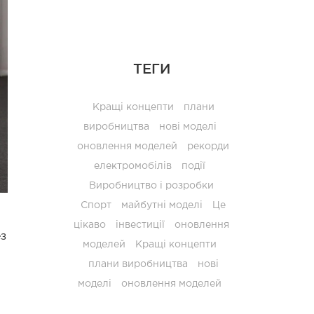
ТЕГИ
Кращі концепти
плани
виробництва
нові моделі
оновлення моделей
рекорди
електромобілів
події
Виробництво і розробки
Спорт
майбутні моделі
Це
цікаво
інвестиції
оновлення
ез
моделей
Кращі концепти
плани виробництва
нові
моделі
оновлення моделей