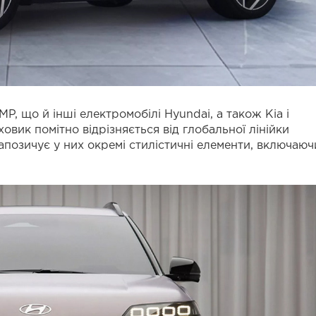
MP, що й інші електромобілі Hyundai, а також Kia і
овик помітно відрізняється від глобальної лінійки
апозичує у них окремі стилістичні елементи, включаюч