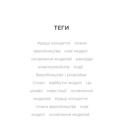
ТЕГИ
Кращі концепти
плани
виробництва
нові моделі
оновлення моделей
рекорди
електромобілів
події
Виробництво і розробки
Спорт
майбутні моделі
Це
цікаво
інвестиції
оновлення
моделей
Кращі концепти
плани виробництва
нові
моделі
оновлення моделей