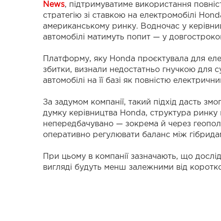
News
, підтримуватиме використання повні
стратегію зі ставкою на електромобілі Hon
американському ринку. Водночас у керівниц
автомобілі матимуть попит — у довгостроков
Платформу, яку Honda проєктувала для елект
збитки, визнали недостатньо гнучкою для с
автомобілі на її базі як повністю електричн
За задумом компанії, такий підхід дасть зм
думку керівництва Honda, структура ринк
непередбачувано — зокрема й через геополі
оперативно регулювати баланс між гібрида
При цьому в компанії зазначають, що дослід
вигляді будуть менш залежними від коротк