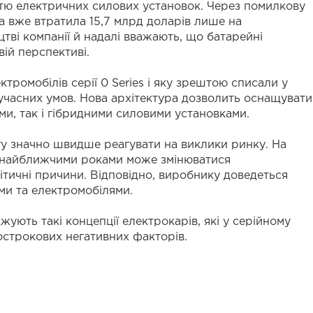
стю електричних силових установок. Через помилкову
da вже втратила 15,7 млрд доларів лише на
тві компанії й надалі вважають, що батарейні
ій перспективі.
ромобілів серії 0 Series і яку зрештою списали у
учасних умов. Нова архітектура дозволить оснащувати
ими, так і гібридними силовими установками.
огу значно швидше реагувати на виклики ринку. На
у найближчими роками може змінюватися
тичні причини. Відповідно, виробнику доведеться
ми та електромобілями.
жують такі концепції електрокарів, які у серійному
острокових негативних факторів.