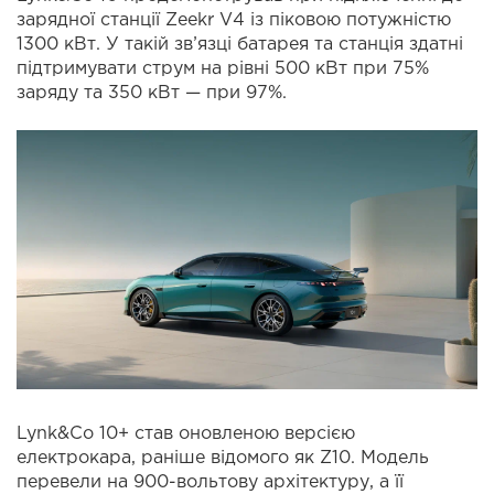
зарядної станції Zeekr V4 із піковою потужністю
1300 кВт. У такій зв’язці батарея та станція здатні
підтримувати струм на рівні 500 кВт при 75%
заряду та 350 кВт — при 97%.
Lynk&Co 10+ став оновленою версією
електрокара, раніше відомого як Z10. Модель
перевели на 900-вольтову архітектуру, а її