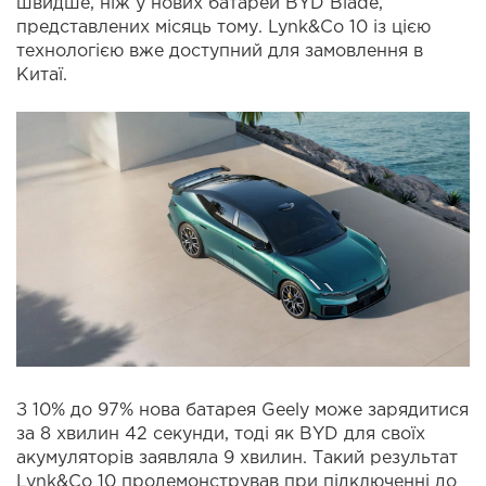
швидше, ніж у нових батарей BYD Blade,
представлених місяць тому. Lynk&Co 10 із цією
технологією вже доступний для замовлення в
Китаї.
З 10% до 97% нова батарея Geely може зарядитися
за 8 хвилин 42 секунди, тоді як BYD для своїх
акумуляторів заявляла 9 хвилин. Такий результат
Lynk&Co 10 продемонстрував при підключенні до