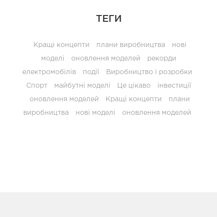
ТЕГИ
Кращі концепти
плани виробництва
нові
моделі
оновлення моделей
рекорди
електромобілів
події
Виробництво і розробки
Спорт
майбутні моделі
Це цікаво
інвестиції
оновлення моделей
Кращі концепти
плани
виробництва
нові моделі
оновлення моделей