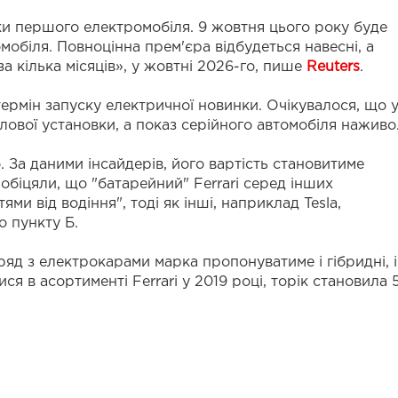
вки першого електромобіля. 9 жовтня цього року буде
обіля. Повноцінна прем'єра відбудеться навесні, а
а кілька місяців», у жовтні 2026-го, пише
Reuters
.
термін запуску електричної новинки. Очікувалося, що 
лової установки, а показ серійного автомобіля наживо
. За даними інсайдерів, його вартість становитиме
біцяли, що "батарейний" Ferrari серед інших
ми від водіння", тоді як інші, наприклад Tesla,
о пункту Б.
ряд з електрокарами марка пропонуватиме і гібридні, і
ися в асортименті Ferrari у 2019 році, торік становила 