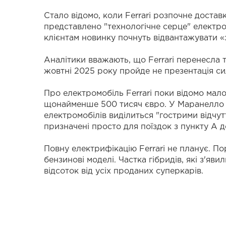
Стало відомо, коли Ferrari розпочне доста
представлено "технологічне серце" електром
клієнтам новинку почнуть відвантажувати «з
Аналітики вважають, що Ferrari перенесла 
жовтні 2025 року пройде не презентація си
Про електромобіль Ferrari поки відомо мало
щонайменше 500 тисяч євро. У Маранелло о
електромобілів виділиться "гострими відчуття
призначені просто для поїздок з пункту А д
Повну електрифікацію Ferrari не планує. По
бензинові моделі. Частка гібридів, які з'явил
відсоток від усіх проданих суперкарів.