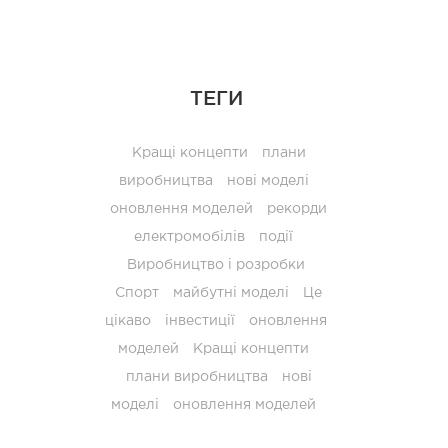
ТЕГИ
Кращі концепти
плани
виробництва
нові моделі
оновлення моделей
рекорди
електромобілів
події
Виробництво і розробки
Спорт
майбутні моделі
Це
цікаво
інвестиції
оновлення
моделей
Кращі концепти
плани виробництва
нові
моделі
оновлення моделей