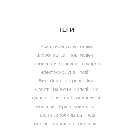
ТЕГИ
Кращі концепти
плани
виробництва
нові моделі
оновлення моделей
рекорди
електромобілів
події
Виробництво і розробки
Спорт
майбутні моделі
Це
цікаво
інвестиції
оновлення
моделей
Кращі концепти
плани виробництва
нові
моделі
оновлення моделей