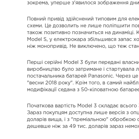
зокрема, уперше з'явилося зображення дни
Повний привід здійснений типовим для еле
схеми. Це дозволить не лише поліпшити пов
також позитивно позначиться на динаміці. 
Model S, у електрокара збільшився запас х
ніж монопривід. Не виключено, що теж стане
Перші серійні Model 3 були передані власн
виробництво було затримане і стартувала 
постачальника батарей Panasonic. Через це
"весни 2018 року". Крім того, в самий найб
модифікації седана з 50-кіловатною батаре
Початкова вартість Model 3 складає всього 
Зараз покупцям доступна лише версія з опці
доларів вища, і з "преміальною" обробкою с
дешевше ніж за 49 тис. доларів зараз немо