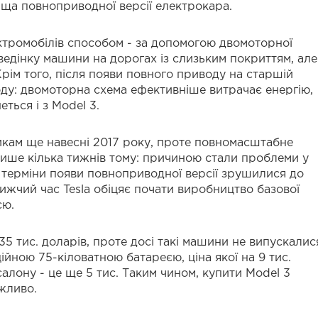
ща повноприводної версії електрокара.
ктромобілів способом - за допомогою двомоторної
едінку машини на дорогах із слизьким покриттям, але
Крім того, після появи повного приводу на старшій
оду: двомоторна схема ефективніше витрачає енергію,
ться і з Model 3.
икам ще навесні 2017 року, проте повномасштабне
лише кілька тижнів тому: причиною стали проблеми у
 терміни появи повноприводної версії зрушилися до
лижчий час Tesla обіцяє почати виробництво базової
єю.
35 тис. доларів, проте досі такі машини не випускалис
йною 75-кіловатною батареєю, ціна якої на 9 тис.
алону - це ще 5 тис. Таким чином, купити Model 3
жливо.