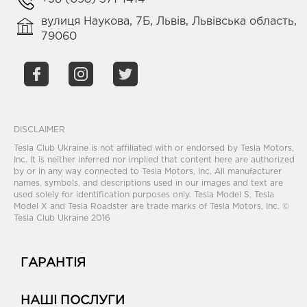
вулиця Наукова, 7Б, Львів, Львівська область,
79060
DISCLAIMER
Tesla Club Ukraine is not affiliated with or endorsed by Tesla Motors,
Inc. It is neither inferred nor implied that content here are authorized
by or in any way connected to Tesla Motors, Inc. All manufacturer
names, symbols, and descriptions used in our images and text are
used solely for identification purposes only. Tesla Model S, Tesla
Model X and Tesla Roadster are trade marks of Tesla Motors, Inc. ©
Tesla Club Ukraine 2016
ГАРАНТІЯ
НАШІ ПОСЛУГИ