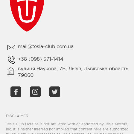
mail@tesla-club.com.ua
+38 (098) 571-1414
вулиця Наукова, 7Б, Львів, Львівська область,
79060
DISCLAIMER
Tesla Club Ukraine is not affiliated with or endorsed by Tesla Motors,
Inc. It is neither inferred nor implied that content here are authorized