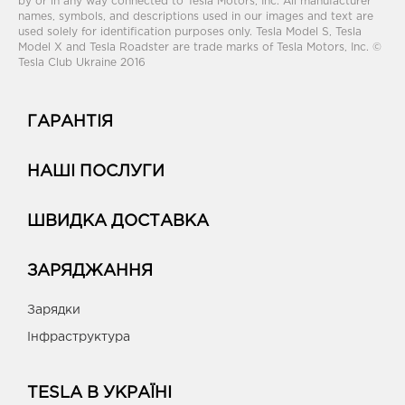
by or in any way connected to Tesla Motors, Inc. All manufacturer
names, symbols, and descriptions used in our images and text are
used solely for identification purposes only. Tesla Model S, Tesla
Model X and Tesla Roadster are trade marks of Tesla Motors, Inc. ©
Tesla Club Ukraine 2016
ГАРАНТІЯ
НАШІ ПОСЛУГИ
ШВИДКА ДОСТАВКА
ЗАРЯДЖАННЯ
Зарядки
Інфраструктура
TESLA В УКРАЇНІ