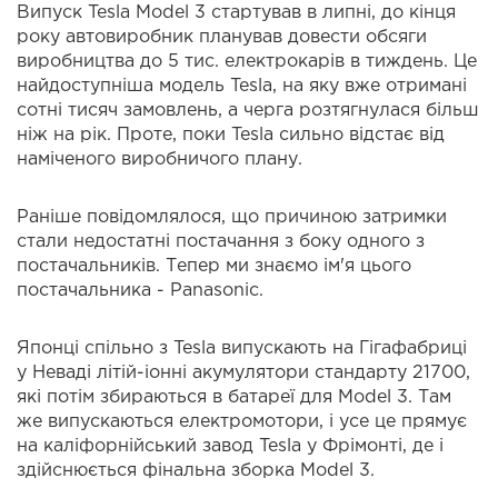
Випуск Tesla Model 3 стартував в липні, до кінця
року автовиробник планував довести обсяги
виробництва до 5 тис. електрокарів в тиждень. Це
найдоступніша модель Tesla, на яку вже отримані
сотні тисяч замовлень, а черга розтягнулася більш
ніж на рік. Проте, поки Tesla сильно відстає від
наміченого виробничого плану.
Раніше повідомлялося, що причиною затримки
стали недостатні постачання з боку одного з
постачальників. Тепер ми знаємо ім'я цього
постачальника - Panasonic.
Японці спільно з Tesla випускають на Гігафабриці
у Неваді літій-іонні акумулятори стандарту 21700,
які потім збираються в батареї для Model 3. Там
же випускаються електромотори, і усе це прямує
на каліфорнійський завод Tesla у Фрімонті, де і
здійснюється фінальна зборка Model 3.