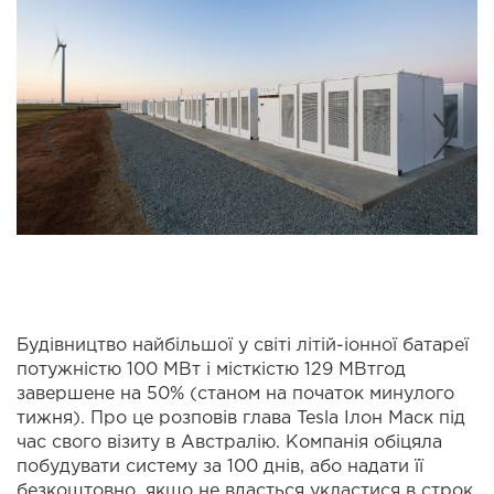
Будівництво найбільшої у світі літій-іонної батареї
потужністю 100 МВт і місткістю 129 МВтгод
завершене на 50% (станом на початок минулого
тижня). Про це розповів глава Tesla Ілон Маск під
час свого візиту в Австралію. Компанія обіцяла
побудувати систему за 100 днів, або надати її
безкоштовно, якщо не вдасться укластися в строк.