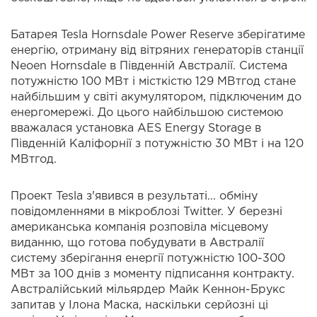
Батарея Tesla Hornsdale Power Reserve зберігатиме
енергію, отриману від вітряних генераторів станції
Neoen Hornsdale в Південній Австралії. Система
потужністю 100 МВт і місткістю 129 МВтгод стане
найбільшим у світі акумулятором, підключеним до
енергомережі. До цього найбільшою системою
вважалася установка AES Energy Storage в
Південній Каліфорнії з потужністю 30 МВт і на 120
МВтгод.
Проект Tesla з'явився в результаті... обміну
повідомленнями в мікроблозі Twitter. У березні
американська компанія розповіла місцевому
виданню, що готова побудувати в Австралії
систему зберігання енергії потужністю 100-300
МВт за 100 днів з моменту підписання контракту.
Австралійський мільярдер Майк Кеннон-Брукс
запитав у Ілона Маска, наскільки серйозні ці