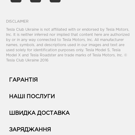
DISCLAIMER
Tesla Club Ukraine is not affiliated with or endorsed by Tesla Motors,
Inc. It is neither inferred nor implied that content here are authorized
by or in any way connected to Tesla Motors, Inc. All manufacturer
names, symbols, and descriptions used in our images and text are
used solely for identification purposes only. Tesla Model S, Tesla
Model X and Tesla Roadster are trade marks of Tesla Motors, Inc. ©
Tesla Club Ukraine 2016
ГАРАНТІЯ
НАШІ ПОСЛУГИ
ШВИДКА ДОСТАВКА
ЗАРЯДЖАННЯ