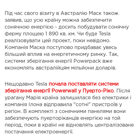
Під час свого візиту в Австралію Маск також
заявив, що усю країну можна забезпечити
сонячною енергією - досить побудувати сонячну
ферму площею 1 890 кв. км. Чи буде Tesla
реалізовувати цей проект, поки невідомо.
Компанія Маска поступово придбаває увесь
більший вплив на енергетичному ринку. Так,
системи зберігання енергії Powerpack вже
економлять австралійцям мільйони доларів.
Нещодавно Tesla
почала поставляти системи
зберігання енергії Powerwall у Пуерто-Ріко
. Після
урагану Марія країна залишилася без електрики і
компанія Ілона відправила "сотні" пристроїв у
регіон. В комплекті з сонячними панелями вони
забезпечують пуерторіканців енергією на той
період, поки в країні не відновлять централізоване
постачання електроенергії.