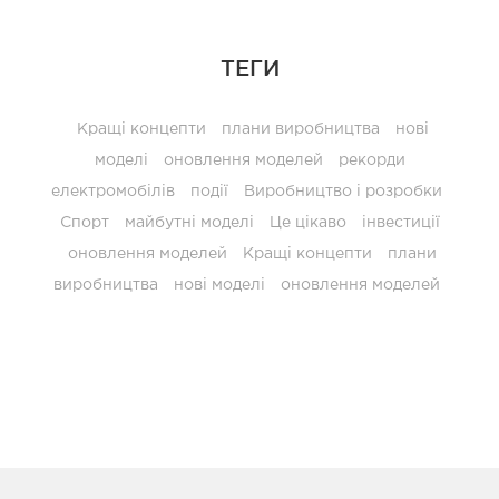
ТЕГИ
Кращі концепти
плани виробництва
нові
моделі
оновлення моделей
рекорди
електромобілів
події
Виробництво і розробки
Спорт
майбутні моделі
Це цікаво
інвестиції
оновлення моделей
Кращі концепти
плани
виробництва
нові моделі
оновлення моделей