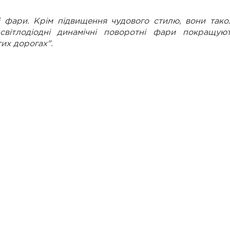
і фари. Крім підвищення чудового стилю, вони так
 світлодіодні динамічні поворотні фари покращую
тих дорогах".