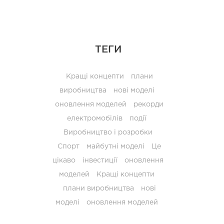
ТЕГИ
Кращі концепти
плани
виробництва
нові моделі
оновлення моделей
рекорди
електромобілів
події
Виробництво і розробки
Спорт
майбутні моделі
Це
цікаво
інвестиції
оновлення
моделей
Кращі концепти
плани виробництва
нові
моделі
оновлення моделей