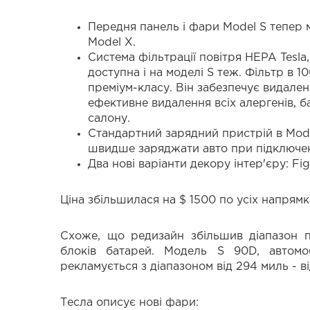
Передня панель і фари Model S тепер м
Model X.
Система фільтрації повітря HEPA Tesla
доступна і на моделі S теж. Фільтр в 1
преміум-класу. Він забезпечує видале
ефективне видалення всіх алергенів, б
салону.
Стандартний зарядний пристрій в Mode
швидше заряджати авто при підключен
Два нові варіанти декору інтер'єру: F
Ціна збільшилася на $ 1500 по усіх напрямк
Схоже, що редизайн збільшив діапазон п
блоків батарей. Модель S 90D, автомо
рекламується з діапазоном від 294 миль - в
Тесла описує нові фари: