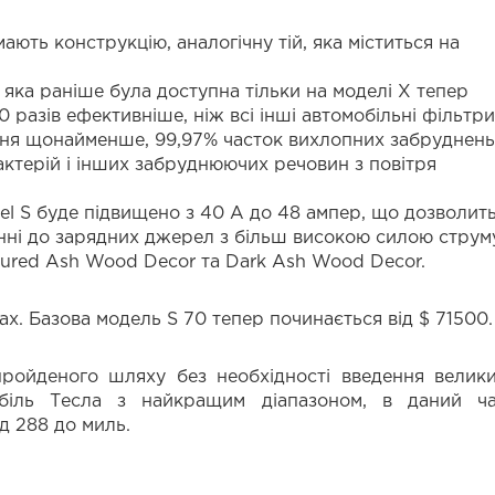
ають конструкцію, аналогічну тій, яка міститься на
, яка раніше була доступна тільки на моделі X тепер
00 разів ефективніше, ніж всі інші автомобільні фільтри
ння щонайменше, 99,97% часток вихлопних забруднень
актерій і інших забруднюючих речовин з повітря
l S буде підвищено з 40 А до 48 ампер, що дозволит
ні до зарядних джерел з більш високою силою струм
igured Ash Wood Decor та Dark Ash Wood Decor.
ах. Базова модель S 70 тепер починається від $ 71500.
ройденого шляху без необхідності введення велик
біль Тесла з найкращим діапазоном, в даний ч
ід 288 до миль.